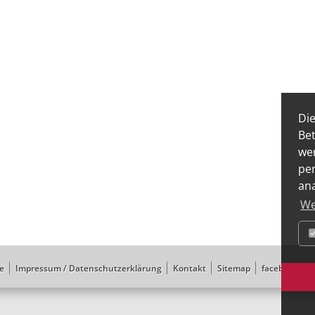
Die
Bet
we
per
ana
We
te
Impressum / Datenschutzerklärung
Kontakt
Sitemap
facebook
i