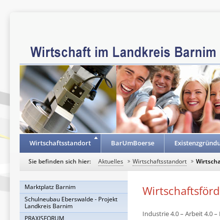
Wirtschaftsstandort
BarUmBoerse
Existenzgründ
Sie befinden sich hier:
Aktuelles
Wirtschaftsstandort
Wirtscha
Marktplatz Barnim
Wirtschaftsför
Schulneubau Eberswalde - Projekt
Landkreis Barnim
Industrie 4.0 – Arbeit 4.0 
PRAXISFORUM