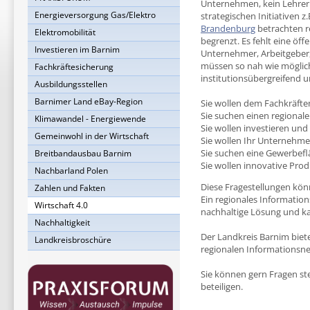
Unternehmen, kein Lehrer 
Energieversorgung Gas/Elektro
strategischen Initiativen z.
Brandenburg
betrachten re
Elektromobilität
begrenzt. Es fehlt eine öff
Investieren im Barnim
Unternehmer, Arbeitgeber,
müssen so nah wie möglich
Fachkräftesicherung
institutionsübergreifend 
Ausbildungsstellen
Barnimer Land eBay-Region
Sie wollen dem Fachkräfte
Sie suchen einen regionalen
Klimawandel - Energiewende
Sie wollen investieren und
Gemeinwohl in der Wirtschaft
Sie wollen Ihr Unternehmen
Sie suchen eine Gewerbeflä
Breitbandausbau Barnim
Sie wollen innovative Prod
Nachbarland Polen
Diese Fragestellungen kö
Zahlen und Fakten
Ein regionales Information
Wirtschaft 4.0
nachhaltige Lösung und k
Nachhaltigkeit
Der Landkreis Barnim biet
Landkreisbroschüre
regionalen Informationsne
Sie können gern Fragen ste
beteiligen.