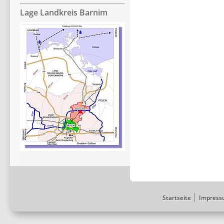
Lage Landkreis Barnim
Startseite
Impress