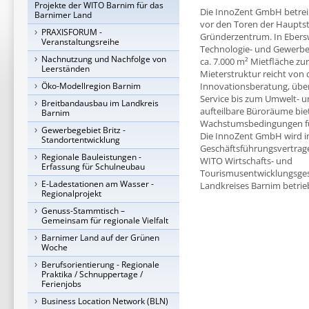
Projekte der WITO Barnim für das
Die InnoZent GmbH betrei
Barnimer Land
vor den Toren der Hauptsta
PRAXISFORUM -
Gründerzentrum. In Ebers
Veranstaltungsreihe
Technologie- und Gewerbe
Nachnutzung und Nachfolge von
ca. 7.000 m² Mietfläche zu
Leerständen
Mieterstruktur reicht vo
Öko-Modellregion Barnim
Innovationsberatung, über
Service bis zum Umwelt- u
Breitbandausbau im Landkreis
aufteilbare Büroräume bie
Barnim
Wachstumsbedingungen fü
Gewerbegebiet Britz -
Die InnoZent GmbH wird 
Standortentwicklung
Geschäftsführungsvertrag
Regionale Bauleistungen -
WITO Wirtschafts- und
Erfassung für Schulneubau
Tourismusentwicklungsges
E-Ladestationen am Wasser -
Landkreises Barnim betrie
Regionalprojekt
Genuss-Stammtisch –
Gemeinsam für regionale Vielfalt
Barnimer Land auf der Grünen
Woche
Berufsorientierung - Regionale
Praktika / Schnuppertage /
Ferienjobs
Business Location Network (BLN)