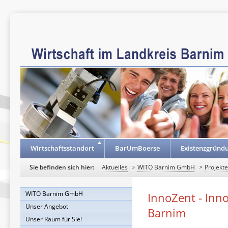
Wirtschaftsstandort
BarUmBoerse
Existenzgründ
Sie befinden sich hier:
Aktuelles
WITO Barnim GmbH
Projekt
WITO Barnim GmbH
InnoZent - Inn
Unser Angebot
Barnim
Unser Raum für Sie!